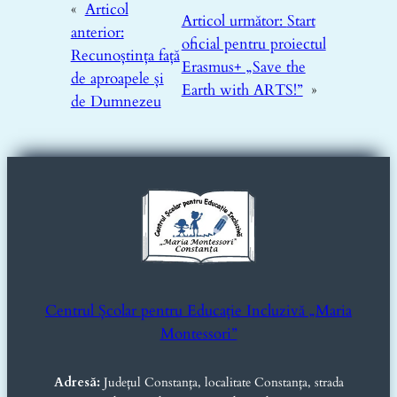
«
Articol
Articol următor:
Start
anterior:
oficial pentru proiectul
Recunoștința față
Erasmus+ „Save the
de aproapele și
Earth with ARTS!”
»
de Dumnezeu
Centrul Școlar pentru Educație Incluzivă „Maria
Montessori”
Adresă:
Județul Constanța, localitate Constanța, strada