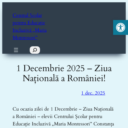
Sari
la
Centrul Școlar
Deschide ba
conținut
pentru Educație
Incluzivă „Maria
Montessori”
Caută
1 Decembrie 2025 – Ziua
Națională a României!
1 dec. 2025
Cu ocazia zilei de 1 Decembrie – Ziua Națională
a României – elevii Centrului Școlar pentru
Educație Incluzivă „Maria Montessori” Constanța