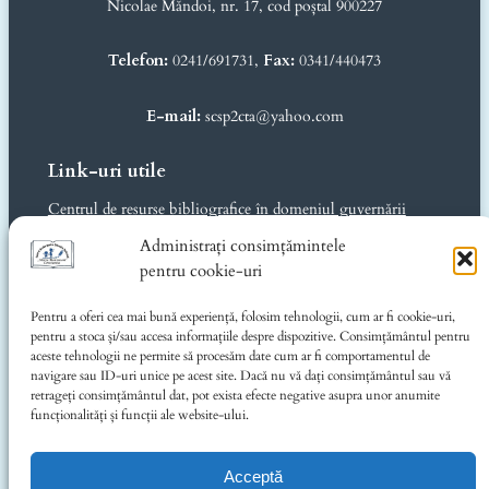
Nicolae Măndoi, nr. 17, cod poștal 900227
Telefon:
0241/691731,
Fax:
0341/440473
E-mail:
scsp2cta@yahoo.com
Link-uri utile
Centrul de resurse bibliografice în domeniul guvernării
deschise
Administrați consimțămintele
Ministerul Educației și Cercetării
pentru cookie-uri
Inspectoratul Școlar Județean Constanța
Consiliul Județean Constanța
Pentru a oferi cea mai bună experiență, folosim tehnologii, cum ar fi cookie-uri,
CJRAE Constanța
pentru a stoca și/sau accesa informațiile despre dispozitive. Consimțământul pentru
Music for Autism România
aceste tehnologii ne permite să procesăm date cum ar fi comportamentul de
navigare sau ID-uri unice pe acest site. Dacă nu vă dați consimțământul sau vă
Informații legale
retrageți consimțământul dat, pot exista efecte negative asupra unor anumite
funcționalități și funcții ale website-ului.
Politica de confidențialitate
Privacy Policy
Politică cookie-uri (UE)
Acceptă