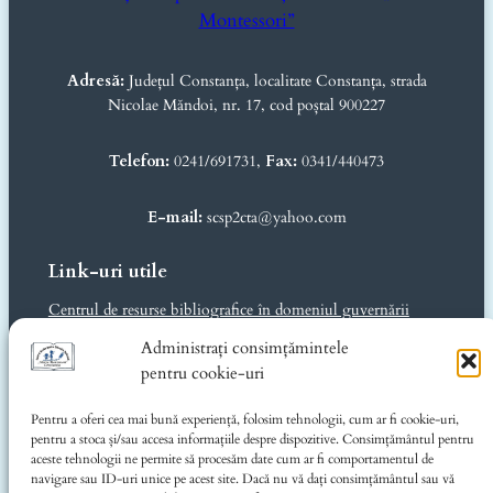
Montessori”
Adresă:
Județul Constanța, localitate Constanța, strada
Nicolae Măndoi, nr. 17, cod poștal 900227
Telefon:
0241/691731,
Fax:
0341/440473
E-mail:
scsp2cta@yahoo.com
Link-uri utile
Centrul de resurse bibliografice în domeniul guvernării
deschise
Administrați consimțămintele
Ministerul Educației și Cercetării
pentru cookie-uri
Inspectoratul Școlar Județean Constanța
Consiliul Județean Constanța
Pentru a oferi cea mai bună experiență, folosim tehnologii, cum ar fi cookie-uri,
CJRAE Constanța
pentru a stoca și/sau accesa informațiile despre dispozitive. Consimțământul pentru
Music for Autism România
aceste tehnologii ne permite să procesăm date cum ar fi comportamentul de
navigare sau ID-uri unice pe acest site. Dacă nu vă dați consimțământul sau vă