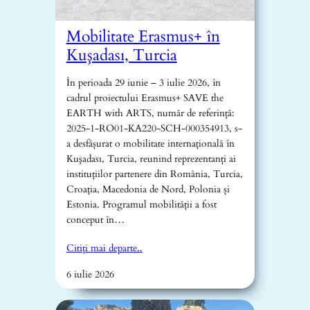
Mobilitate Erasmus+ în
Kuşadası, Turcia
În perioada 29 iunie – 3 iulie 2026, în
cadrul proiectului Erasmus+ SAVE the
EARTH with ARTS, număr de referință:
2025-1-RO01-KA220-SCH-000354913, s-
a desfășurat o mobilitate internațională în
Kuşadası, Turcia, reunind reprezentanți ai
instituțiilor partenere din România, Turcia,
Croația, Macedonia de Nord, Polonia și
Estonia. Programul mobilității a fost
conceput în…
Citiți mai departe..
6 iulie 2026