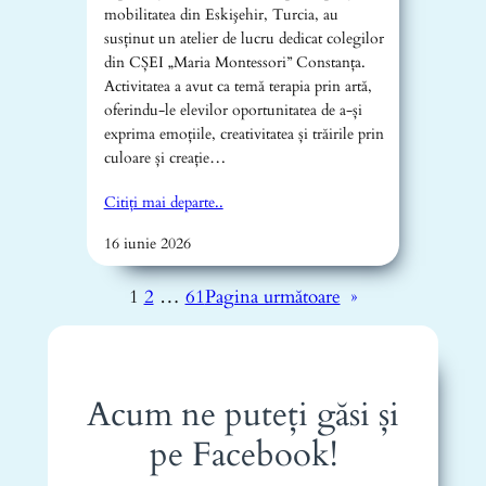
mobilitatea din Eskişehir, Turcia, au
susținut un atelier de lucru dedicat colegilor
din CȘEI „Maria Montessori” Constanța.
Activitatea a avut ca temă terapia prin artă,
oferindu-le elevilor oportunitatea de a-și
exprima emoțiile, creativitatea și trăirile prin
culoare și creație…
Citiți mai departe..
16 iunie 2026
1
2
…
61
Pagina următoare
»
Acum ne puteți găsi și
pe Facebook!