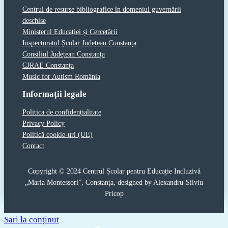
Centrul de resurse bibliografice în domeniul guvernării
deschise
Ministerul Educației și Cercetării
Inspectoratul Școlar Județean Constanța
Consiliul Județean Constanța
CJRAE Constanța
Music for Autism România
Informații legale
Politica de confidențialitate
Privacy Policy
Politică cookie-uri (UE)
Contact
Copyright © 2024 Centrul Școlar pentru Educație Incluzivă
„Maria Montessori”, Constanța, designed by Alexandru-Silviu
Pricop
Sari la conținut