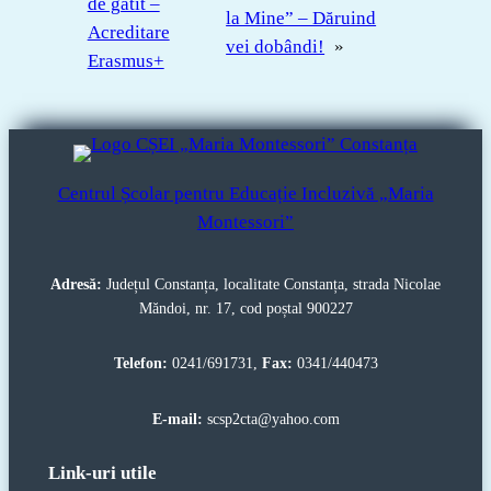
de gătit –
la Mine” – Dăruind
Acreditare
vei dobândi!
»
Erasmus+
Centrul Școlar pentru Educație Incluzivă „Maria
Montessori”
Adresă:
Județul Constanța, localitate Constanța, strada Nicolae
Măndoi, nr. 17, cod poștal 900227
Telefon:
0241/691731,
Fax:
0341/440473
E-mail:
scsp2cta@yahoo.com
Link-uri utile