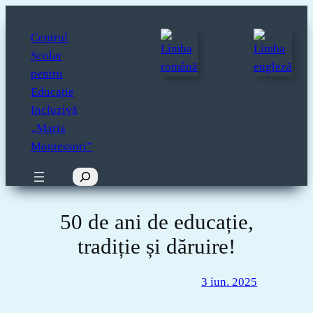
Sari
la
Centrul
conținut
Școlar
pentru
Educație
Incluzivă
„Maria
Montessori”
Caută
50 de ani de educație,
tradiție și dăruire!
3 iun. 2025