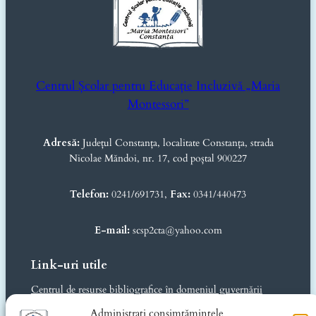
Centrul Școlar pentru Educație Incluzivă „Maria
Montessori”
Adresă:
Județul Constanța, localitate Constanța, strada
Nicolae Măndoi, nr. 17, cod poștal 900227
Telefon:
0241/691731,
Fax:
0341/440473
E-mail:
scsp2cta@yahoo.com
Link-uri utile
Centrul de resurse bibliografice în domeniul guvernării
deschise
Administrați consimțămintele