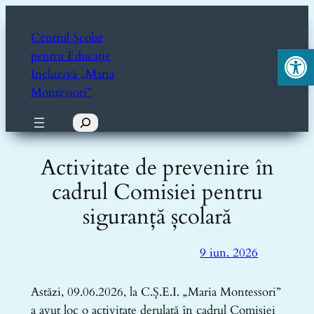
Sari
la
Centrul Școlar
Deschide ba
conținut
pentru Educație
Incluzivă „Maria
Montessori”
Caută
Activitate de prevenire în
cadrul Comisiei pentru
siguranță școlară
9 iun. 2026
Astăzi, 09.06.2026, la C.Ș.E.I. „Maria Montessori”
a avut loc o activitate derulată în cadrul Comisiei