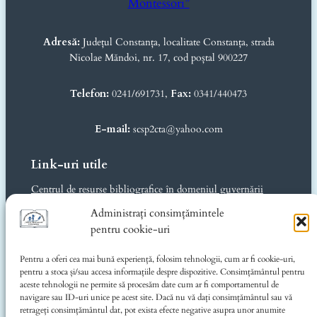
Montessori”
Adresă:
Județul Constanța, localitate Constanța, strada
Nicolae Măndoi, nr. 17, cod poștal 900227
Telefon:
0241/691731,
Fax:
0341/440473
E-mail:
scsp2cta@yahoo.com
Link-uri utile
Centrul de resurse bibliografice în domeniul guvernării
deschise
Administrați consimțămintele
Ministerul Educației și Cercetării
pentru cookie-uri
Inspectoratul Școlar Județean Constanța
Consiliul Județean Constanța
Pentru a oferi cea mai bună experiență, folosim tehnologii, cum ar fi cookie-uri,
CJRAE Constanța
pentru a stoca și/sau accesa informațiile despre dispozitive. Consimțământul pentru
Music for Autism România
aceste tehnologii ne permite să procesăm date cum ar fi comportamentul de
navigare sau ID-uri unice pe acest site. Dacă nu vă dați consimțământul sau vă
Informații legale
retrageți consimțământul dat, pot exista efecte negative asupra unor anumite