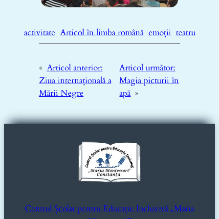
activitate
Articol în limba română
emoții
teatru
«
Articol anterior:
Articol următor:
Ziua internațională a
Magia picturii în
Mării Negre
apă
»
Centrul Școlar pentru Educație Incluzivă „Maria