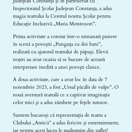
Județean Constanța și în parteneriat cu
Inspectoratul Școlar Județean Constanța, a adus
magia teatrului la Centrul nostru Școlar pentru
Educație Incluzivă „Maria Montessori”.
Prima activitate a constat într-o minunată punere
în scenă a poveștii „Punguța cu doi bani”,
realizată cu ajutorul teatrului de păpuși. Elevii
noștri au avut ocazia să se bucure de această
interpretare inedită a unei povești clasice.
A doua activitate, care a avut loc în data de 7
noiembrie 2023, a fost „Ursul păcălit de vulpe”. O
nouă aventură teatrală ce a captivat imaginația
celor mici și a adus zâmbete pe fețele tuturor.
Suntem bucuroși că reprezentația de teatru a
Clubului „Amicii” a adus fericire și entertainment,
iar pentru acest lucru le mulțumim din suflet!