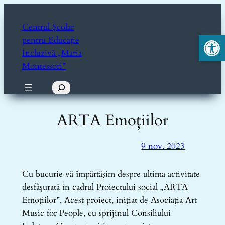
Sari
la
Centrul Școlar
Deschide ba
conținut
pentru Educație
Incluzivă „Maria
Montessori”
Caută
ARTA Emoțiilor
9 nov. 2023
Cu bucurie vă împărtășim despre ultima activitate
desfășurată în cadrul Proiectului social „ARTA
Emoțiilor”. Acest proiect, inițiat de Asociaţia Art
Music for
People, cu sprijinul Consiliului