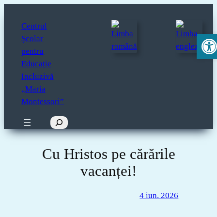
Sari
la
Centrul
Deschide 
conținut
Școlar
pentru
Educație
Incluzivă
„Maria
Montessori”
Caută
Cu Hristos pe cărările
vacanței!
4 iun. 2026