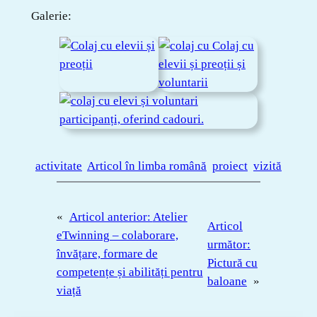
Galerie:
activitate
Articol în limba română
proiect
vizită
«
Articol anterior:
Atelier
Articol
eTwinning – colaborare,
următor:
învățare, formare de
Pictură cu
competențe și abilități pentru
baloane
»
viață