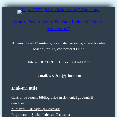
Centrul Școlar pentru Educație Incluzivă „Maria
Montessori”
Adresă:
Județul Constanța, localitate Constanța, strada Nicolae
Măndoi, nr. 17, cod poștal 900227
Telefon:
0241/691731,
Fax:
0341/440473
E-mail:
scsp2cta@yahoo.com
Link-uri utile
Centrul de resurse bibliografice în domeniul guvernării
deschise
Ministerul Educației și Cercetării
Inspectoratul Școlar Județean Constanța