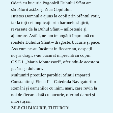
Odată cu bucuria Pogorârii Duhului Sfânt am
sărbătorit astăzi și Ziua Copilului.
Hristos Domnul a ajuns la copii prin Sfântul Potir,
iar la toți cei implicați prin harimele slujirii,
revărsate de la Duhul Sfânt – milostenie și
ajutorare. Astfel, ne-am îmbogățit împreună cu
roadele Duhului Sfânt – dragoste, bucurie și pace.
Așa cum ne-au încântat în fiecare an, oaspeții
noștri dragi, s-au bucurat împreună cu copiii
C.Ș.E.I. „Maria Montessori”, oferindu-le acestora
jucării și dulciuri.
Mulțumiri preoților parohiei Sfinții Împărați
Constantin și Elena II – Catedrala Navigatorilor
Români și oamenilor cu inimi mari, care revin la
noi de fiecare dată cu bucurie, oferind daruri și
îmbrățișari.
ZILE CU BUCURIE, TUTUROR!