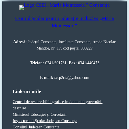
Centrul Școlar pentru Educație Incluzivă „Maria
Montessori”
Adresă:
Județul Constanța, localitate Constanța, strada Nicolae
Măndoi, nr. 17, cod poștal 900227
Telefon:
0241/691731,
Fax:
0341/440473
E-mail:
scsp2cta@yahoo.com
Link-uri utile
Centrul de resurse bibliografice în domeniul guvernării
deschise
Ministerul Educației și Cercetării
Inspectoratul Școlar Județean Constanța
Consiliul Județean Constanța