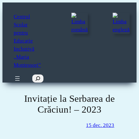
Sari
la
Centrul
conținut
Școlar
pentru
Educație
Incluzivă
„Maria
Montessori”
Caută
Invitație la Serbarea de
Crăciun! – 2023
15 dec. 2023