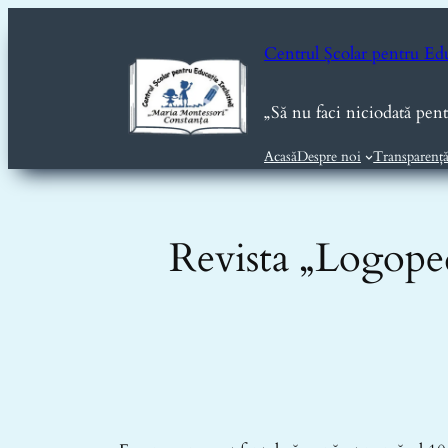
Sari
la
Centrul Școlar pentru Ed
conținut
„Să nu faci niciodată pen
Acasă
Despre noi
Transparenț
Revista „Logopedi