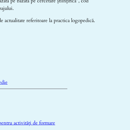
tă pe bazată pe cercetare științifică”, cod
ajului.
e actualitate referitoare la practica logopedică.
edie
pentru activități de formare