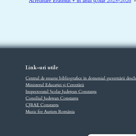
Acreditare Erasmus + în anul școlar 2025-2026
Link-uri utile
Centrul de resurse bibliografice în domeniul guvernării desch
Ministerul Educației și Cercetării
Inspectoratul Școlar Județean Constanța
Consiliul Județean Constanța
CJRAE Constanța
Music for Autism România