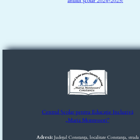
anului școlar 2024-2025!
Centrul Școlar pentru Educație Incluzivă
„Maria Montessori”
Adresă:
Județul Constanța, localitate Constanța, strada