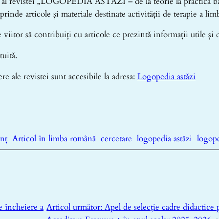
al revistei „LOGOPEDIA ASTĂZI – de la teorie la practica baza
e articole și materiale destinate activității de terapie a limb
viitor să contribuiți cu articole ce prezintă informații utile și d
tuită.
re ale revistei sunt accesibile la adresa:
Logopedia astăzi
nț
Articol în limba română
cercetare
logopedia astăzi
logop
e încheiere a
Articol următor:
Apel de selecție cadre didactice 