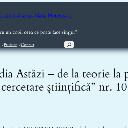
ucație Incluzivă „Maria Montessori”
tru un copil ceea ce poate face singur”
Caută
ă
Proiecte
Contact
a Astăzi – de la teorie la 
cercetare științifică” nr. 10