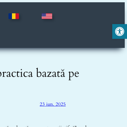
Deschide ba
practica bazată pe
23 iun. 2025