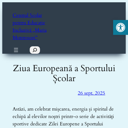
Sari
la
Centrul Școlar
Deschide ba
conținut
pentru Educație
Incluzivă „Maria
Montessori”
Caută
Ziua Europeană a Sportului
Școlar
26 sept. 2025
Astăzi, am celebrat mișcarea, energia și spiritul de
echipă al elevilor noștri printr-o serie de activități
sportive dedicate Zilei Europene a Sportului