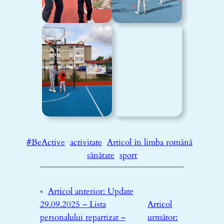
#BeActive
activitate
Articol în limba română
sănătate
sport
«
Articol anterior:
Update
29.09.2025 – Lista
Articol
personalului repartizat –
următor: