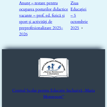
Anunț – testare pentru
Ziua
ocuparea posturilor didactice
Educației
vacante – prof. ed. fizică și
– 5
sport și activități de
octombrie
preprofesionalizare 2025-
2025
»
2026
Centrul Școlar pentru Educație Incluzivă „Maria
Montessori”