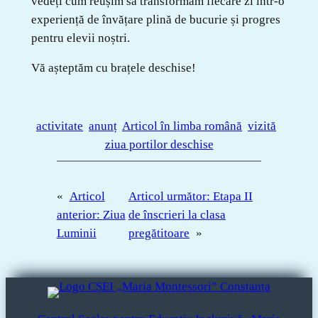
vedeți cum reușim să transformăm fiecare zi într-o
experiență de învățare plină de bucurie și progres
pentru elevii noștri.
Vă așteptăm cu brațele deschise!
activitate
anunț
Articol în limba română
vizită
ziua portilor deschise
«
Articol
Articol următor:
Etapa II
anterior:
Ziua
de înscrieri la clasa
Luminii
pregătitoare
»