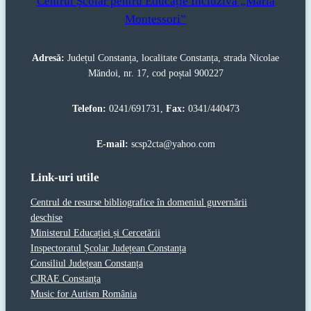
Centrul Școlar pentru Educație Incluzivă „Maria
Montessori”
Adresă:
Județul Constanța, localitate Constanța, strada Nicolae
Măndoi, nr. 17, cod poștal 900227
Telefon:
0241/691731,
Fax:
0341/440473
E-mail:
scsp2cta@yahoo.com
Link-uri utile
Centrul de resurse bibliografice în domeniul guvernării
deschise
Ministerul Educației și Cercetării
Inspectoratul Școlar Județean Constanța
Consiliul Județean Constanța
CJRAE Constanța
Music for Autism România