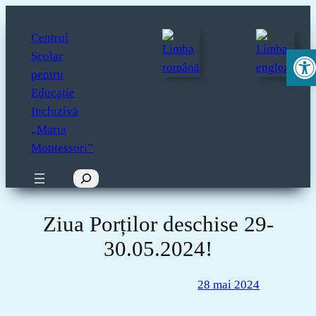
Sari
la
Centrul
Deschide 
conținut
Școlar
pentru
Educație
Incluzivă
„Maria
Montessori”
Caută
Ziua Porților deschise 29-
30.05.2024!
28 mai 2024