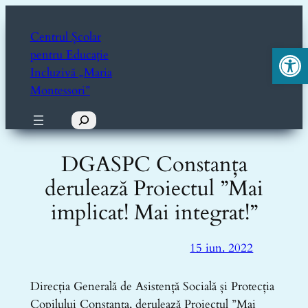
Sari
la
Centrul Școlar
Deschide ba
conținut
pentru Educație
Incluzivă „Maria
Montessori”
Caută
DGASPC Constanța
derulează Proiectul ”Mai
implicat! Mai integrat!”
15 iun. 2022
Direcția Generală de Asistență Socială și Protecția
Copilului Constanța, derulează Proiectul ”Mai