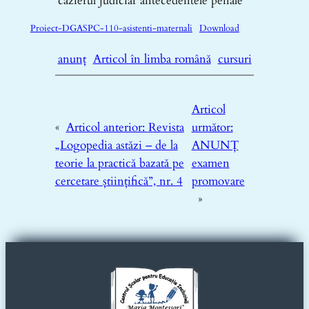
cazierul judiciar antecedentele penale
Proiect-DGASPC-110-asistenti-maternali
Download
anunț
Articol în limba română
cursuri
Articol
«
Articol anterior:
Revista
următor:
„Logopedia astăzi – de la
ANUNȚ
teorie la practică bazată pe
examen
cercetare științifică”, nr. 4
promovare
»