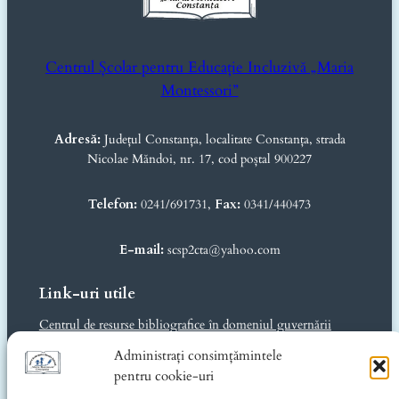
Centrul Școlar pentru Educație Incluzivă „Maria
Montessori”
Adresă:
Județul Constanța, localitate Constanța, strada
Nicolae Măndoi, nr. 17, cod poștal 900227
Telefon:
0241/691731,
Fax:
0341/440473
E-mail:
scsp2cta@yahoo.com
Link-uri utile
Centrul de resurse bibliografice în domeniul guvernării
deschise
Administrați consimțămintele
Ministerul Educației și Cercetării
pentru cookie-uri
Inspectoratul Școlar Județean Constanța