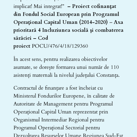
implicat! Mai integrat!”
– Proiect cofinanțat
din Fondul Social European prin Programul
Operațional Capital Uman (2014-2020)
–
Axa
prioritară 4 Incluziunea socială și combaterea
sărăciei – Cod
proiect
POCU/476/4/18/129360
În acest sens, pentru realizarea obiectivelor
asumate, se dorește formarea unui număr de 110
asistenți maternali la nivelul județului Constanța.
Contractul de finanțare a fost încheiat cu
Ministerul Fondurilor Europene, în calitate de
Autoritate de Management pentru Programul
Operațional Capital Uman reprezentat prin
Organismul Intermediar Regional pentru
Programul Operațional Sectorial pentru
Dezvoltarea Resurselor Umane Regiunea Sud-Est