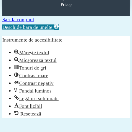
Pricop
Sari la conținut
Deschide bara de unelte
Instrumente de accesibilitate
Mărește textul
Micșorează textul
Tonuri de gri
Contrast mare
Contrast negativ
Fundal luminos
Legături subliniate
Font lizibil
Resetează