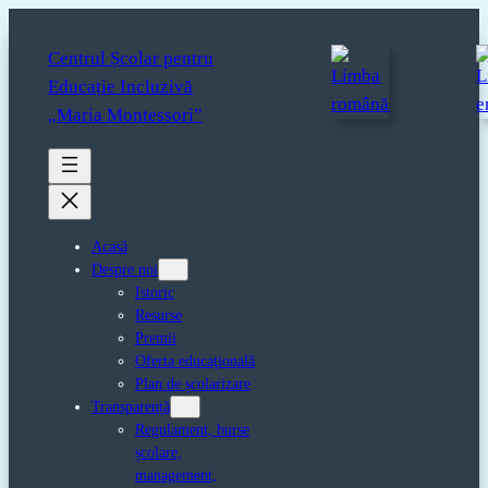
Sari
la
Centrul Școlar pentru
conținut
Educație Incluzivă
„Maria Montessori”
Acasă
Despre noi
Istoric
Resurse
Premii
Oferta educaţională
Plan de școlarizare
Transparență
Regulament, burse
școlare,
management,