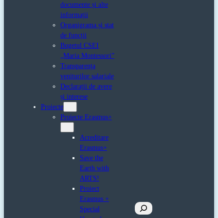
documente și alte
informații
Organigrama și stat
de funcții
Bugetul CSEI
„Maria Montessori”
Transparența
veniturilor salariale
Declarații de avere
și interese
Proiecte
Proiecte Erasmus+
Acreditare
Erasmus+
Save the
Earth with
ARTS!
Proiect
Erasmus +
Caută
Special