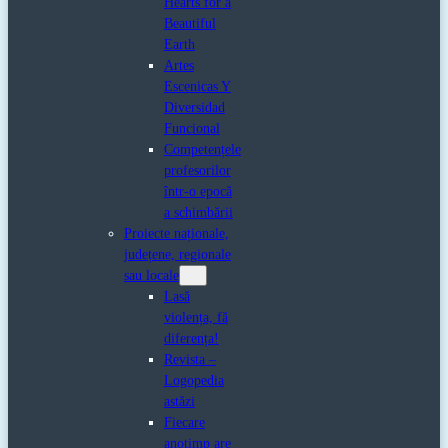
Hearts for a
Beautiful
Earth
Artes
Escenicas Y
Diversidad
Funcional
Competențele
profesorilor
într-o epocă
a schimbării
Proiecte naționale,
județene, regionale
sau locale
Lasă
violența, fă
diferența!
Revista –
Logopedia
astăzi
Fiecare
anotimp are