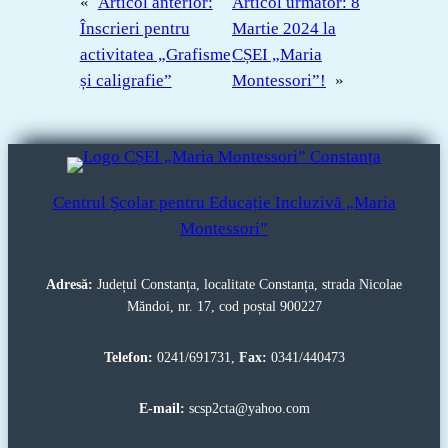
«
Articol anterior:
Articol următor:
8
Înscrieri pentru
Martie 2024 la
activitatea „Grafisme
CȘEI „Maria
și caligrafie”
Montessori”!
»
Centrul Școlar pentru Educație Incluzivă „Maria
Montessori”
Adresă:
Județul Constanța, localitate Constanța, strada Nicolae
Măndoi, nr. 17, cod poștal 900227
Telefon:
0241/691731,
Fax:
0341/440473
E-mail:
scsp2cta@yahoo.com