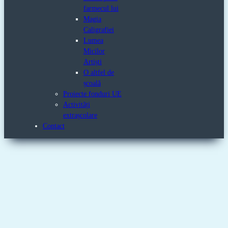
farmecul lui
Magia
Caligrafiei
Lumea
Micilor
Artiști
O altfel de
școală
Proiecte fonduri UE
Activități
extrașcolare
Contact