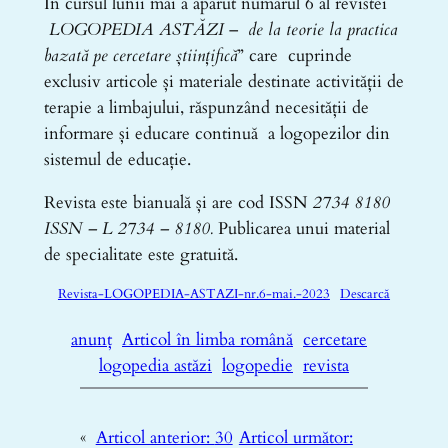
In cursul lunii mai a aparut numarul 6 al revistei
LOGOPEDIA ASTĂZI
–
de la teorie la practica
bazată pe cercetare științifică
” care cuprinde
exclusiv articole și materiale destinate activității de
terapie a limbajului, răspunzând necesității de
informare și educare continuă a logopezilor din
sistemul de educație.
Revista este bianuală și are cod ISSN
2734 8180
ISSN – L 2734 – 8180.
Publicarea unui material
de specialitate este gratuită.
Revista-LOGOPEDIA-ASTAZI-nr.6-mai.-2023
Descarcă
anunț
Articol în limba română
cercetare
logopedia astăzi
logopedie
revista
«
Articol anterior:
30
Articol următor: