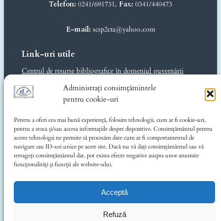
Telefon:
0241/691731,
Fax:
0341/440473
E-mail:
scsp2cta@yahoo.com
Link-uri utile
Centrul de resurse bibliografice în domeniul guvernării
deschise
Administrați consimțămintele
Ministerul Educației și Cercetării
pentru cookie-uri
Inspectoratul Școlar Județean Constanța
Consiliul Județean Constanța
Pentru a oferi cea mai bună experiență, folosim tehnologii, cum ar fi cookie-uri,
CJRAE Constanța
pentru a stoca și/sau accesa informațiile despre dispozitive. Consimțământul pentru
Music for Autism România
aceste tehnologii ne permite să procesăm date cum ar fi comportamentul de
navigare sau ID-uri unice pe acest site. Dacă nu vă dați consimțământul sau vă
Informații legale
retrageți consimțământul dat, pot exista efecte negative asupra unor anumite
funcționalități și funcții ale website-ului.
Politica de confidențialitate
Privacy Policy
Politică cookie-uri (UE)
Acceptă
Contact
Refuză