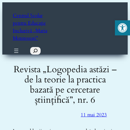
Sari
la
Centrul Școlar
Deschide ba
conținut
pentru Educație
Incluzivă „Maria
Montessori”
Caută
Revista „Logopedia astăzi –
de la teorie la practica
bazată pe cercetare
științifică”, nr. 6
11 mai 2023