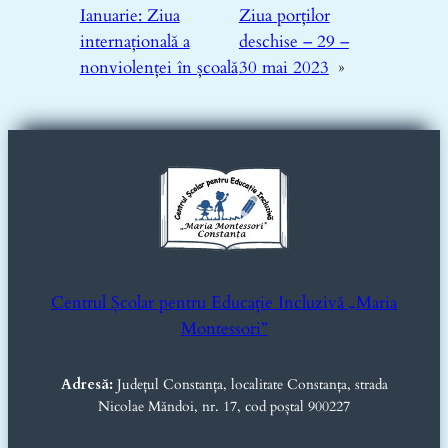
Ianuarie: Ziua
Ziua porților
internațională a
deschise – 29 –
nonviolenței în școală
30 mai 2023
»
Centrul Școlar pentru Educație Incluzivă „Maria
Montessori”
Adresă:
Județul Constanța, localitate Constanța, strada
Nicolae Măndoi, nr. 17, cod poștal 900227