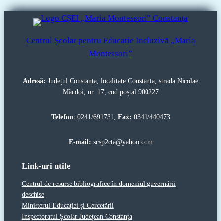
Centrul Școlar pentru Educație Incluzivă „Maria
Montessori”
Adresă:
Județul Constanța, localitate Constanța, strada Nicolae
Măndoi, nr. 17, cod poștal 900227
Telefon:
0241/691731,
Fax:
0341/440473
E-mail:
scsp2cta@yahoo.com
Link-uri utile
Centrul de resurse bibliografice în domeniul guvernării
deschise
Ministerul Educației și Cercetării
Inspectoratul Școlar Județean Constanța