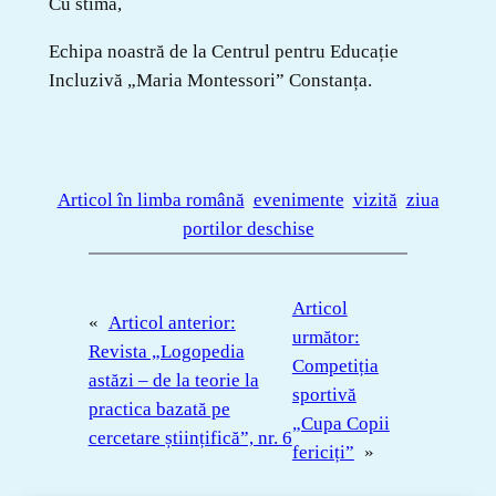
Cu stimă,
Echipa noastră de la Centrul pentru Educație
Incluzivă „Maria Montessori” Constanța.
Articol în limba română
evenimente
vizită
ziua
portilor deschise
Articol
«
Articol anterior:
următor:
Revista „Logopedia
Competiția
astăzi – de la teorie la
sportivă
practica bazată pe
„Cupa Copii
cercetare științifică”, nr. 6
fericiți”
»