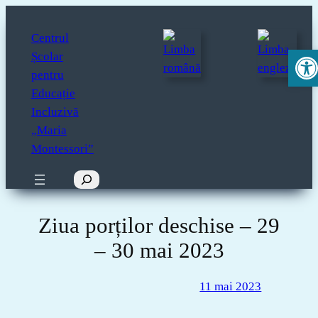
Sari
la
Centrul
Deschide 
conținut
Școlar
pentru
Educație
Incluzivă
„Maria
Montessori”
Caută
Ziua porților deschise – 29
– 30 mai 2023
11 mai 2023