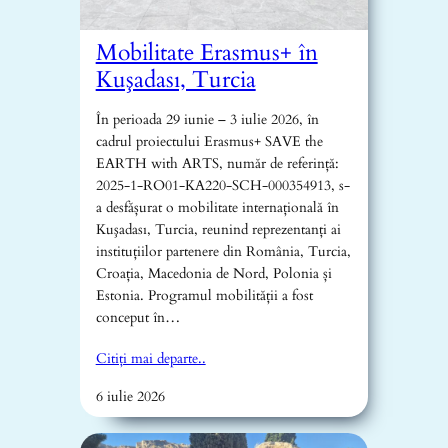
Mobilitate Erasmus+ în
Kuşadası, Turcia
În perioada 29 iunie – 3 iulie 2026, în
cadrul proiectului Erasmus+ SAVE the
EARTH with ARTS, număr de referință:
2025-1-RO01-KA220-SCH-000354913, s-
a desfășurat o mobilitate internațională în
Kuşadası, Turcia, reunind reprezentanți ai
instituțiilor partenere din România, Turcia,
Croația, Macedonia de Nord, Polonia și
Estonia. Programul mobilității a fost
conceput în…
Citiți mai departe..
6 iulie 2026