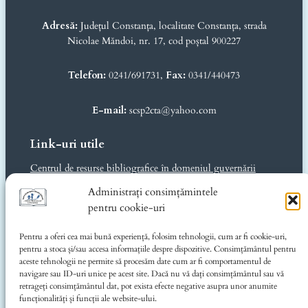
Adresă:
Județul Constanța, localitate Constanța, strada
Nicolae Măndoi, nr. 17, cod poștal 900227
Telefon:
0241/691731,
Fax:
0341/440473
E-mail:
scsp2cta@yahoo.com
Link-uri utile
Centrul de resurse bibliografice în domeniul guvernării
deschise
Administrați consimțămintele
Ministerul Educației și Cercetării
pentru cookie-uri
Inspectoratul Școlar Județean Constanța
Consiliul Județean Constanța
Pentru a oferi cea mai bună experiență, folosim tehnologii, cum ar fi cookie-uri,
CJRAE Constanța
pentru a stoca și/sau accesa informațiile despre dispozitive. Consimțământul pentru
Music for Autism România
aceste tehnologii ne permite să procesăm date cum ar fi comportamentul de
navigare sau ID-uri unice pe acest site. Dacă nu vă dați consimțământul sau vă
Informații legale
retrageți consimțământul dat, pot exista efecte negative asupra unor anumite
funcționalități și funcții ale website-ului.
Politica de confidențialitate