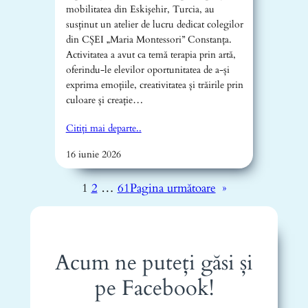
mobilitatea din Eskişehir, Turcia, au
susținut un atelier de lucru dedicat colegilor
din CȘEI „Maria Montessori” Constanța.
Activitatea a avut ca temă terapia prin artă,
oferindu-le elevilor oportunitatea de a-și
exprima emoțiile, creativitatea și trăirile prin
culoare și creație…
Citiți mai departe..
16 iunie 2026
1
2
…
61
Pagina următoare
»
Acum ne puteți găsi și
pe Facebook!