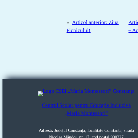
«
Articol anterior:
Ziua
Arti
Picnicului!
– Ac
Centrul Școlar pentru Educație Incluzivă
„Maria Montessori”
Adresă:
Județul Constanța, localitate Constanța, strada
Nicolae Măndoi, nr. 17, cod poștal 900227