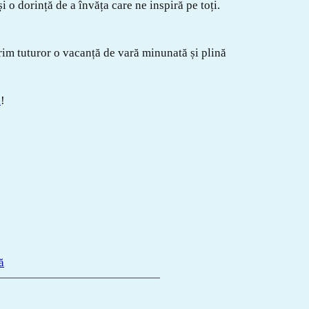
i o dorință de a învăța care ne inspiră pe toți.
rim tuturor o vacanță de vară minunată și plină
i
!
ă