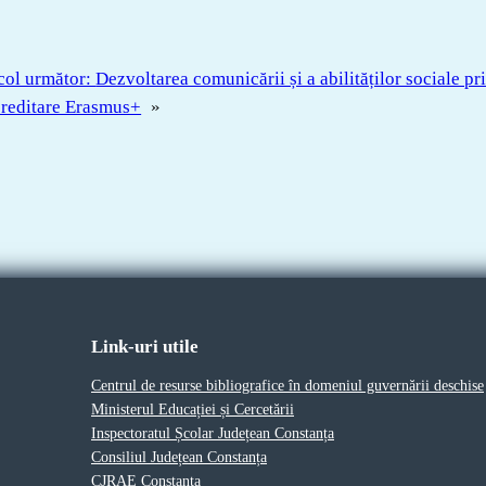
col următor:
Dezvoltarea comunicării și a abilităților sociale pr
reditare Erasmus+
»
Link-uri utile
Centrul de resurse bibliografice în domeniul guvernării deschise
Ministerul Educației și Cercetării
Inspectoratul Școlar Județean Constanța
Consiliul Județean Constanța
CJRAE Constanța