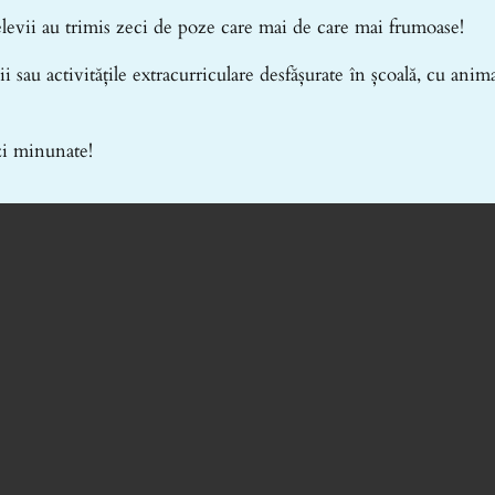
levii au trimis zeci de poze care mai de care mai frumoase!
 sau activitățile extracurriculare desfășurate în școală, cu anim
zi minunate!