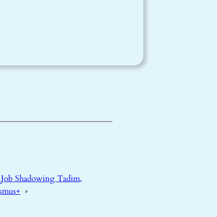
:
Job Shadowing Tadim,
asmus+
»