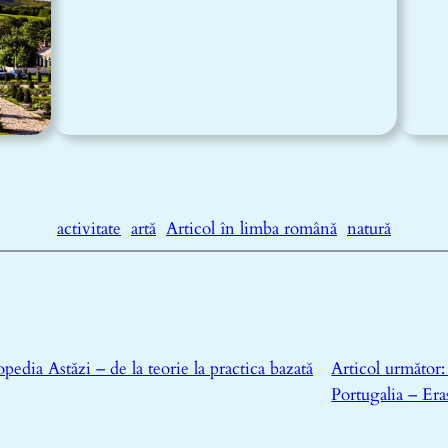
activitate
artă
Articol în limba română
natură
pedia Astăzi – de la teorie la practica bazată
Articol următor
Portugalia – Er