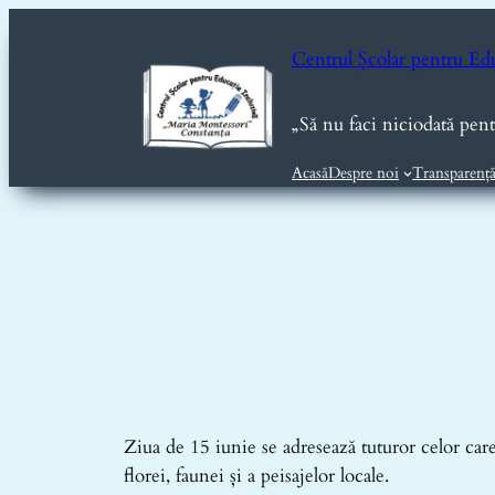
Sari
la
Centrul Școlar pentru Ed
conținut
„Să nu faci niciodată pen
Acasă
Despre noi
Transparenț
Ziua de 15 iunie se adresează tuturor celor care
florei, faunei și a peisajelor locale.