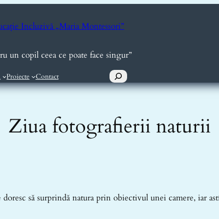
ucație Incluzivă „Maria Montessori”
tru un copil ceea ce poate face singur”
Caută
ă
Proiecte
Contact
Ziua fotografierii naturii
 doresc să surprindă natura prin obiectivul unei camere, iar ast