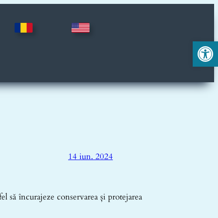
Deschide ba
14 iun. 2024
fel să încurajeze conservarea și protejarea