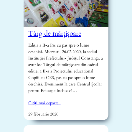
Târg de mărțișoare
Ediția a II-a Pas cu pas spre o lume
deschisă. Miercuri, 26.02.2020, la sediul
Instituției Prefectului- Județul Constanța, a
avut loc Târgul de mărțișoare din cadrul
ediției a II-a a Proiectului educațional
Copiii cu CES, pas cu pas spre o lume
deschisă. Eveniment la care Centrul Școlar
pentru Educație Incluzivă…
Citiți mai departe..
29 februarie 2020