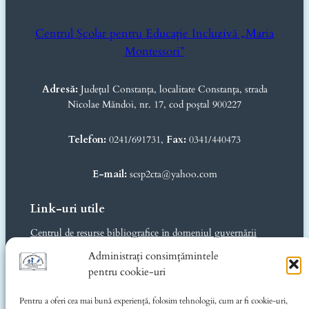
Centrul Școlar pentru Educație Incluzivă „Maria
Montessori”
Adresă:
Județul Constanța, localitate Constanța, strada
Nicolae Măndoi, nr. 17, cod poștal 900227
Telefon:
0241/691731,
Fax:
0341/440473
E-mail:
scsp2cta@yahoo.com
Link-uri utile
Centrul de resurse bibliografice în domeniul guvernării
deschise
Administrați consimțămintele
Ministerul Educației și Cercetării
pentru cookie-uri
Inspectoratul Școlar Județean Constanța
Consiliul Județean Constanța
Pentru a oferi cea mai bună experiență, folosim tehnologii, cum ar fi cookie-uri,
CJRAE Constanța