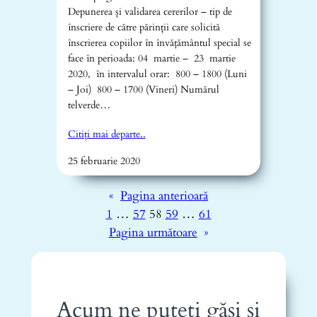
Depunerea și validarea cererilor – tip de
înscriere de către părinții care solicită
înscrierea copiilor în învățământul special se
face în perioada: 04 martie – 23 martie
2020, în intervalul orar: 800 – 1800 (Luni
– Joi) 800 – 1700 (Vineri) Numărul
telverde…
Citiți mai departe..
25 februarie 2020
«
Pagina anterioară
1
…
57
58
59
…
61
Pagina următoare
»
Acum ne puteți găsi și