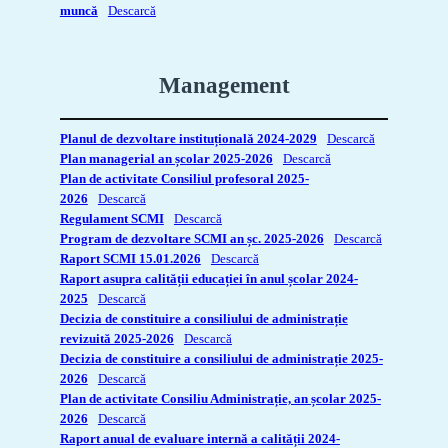
muncă
Descarcă
Management
Planul de dezvoltare instituțională 2024-2029
Descarcă
Plan managerial an școlar 2025-2026
Descarcă
Plan de activitate Consiliul profesoral 2025-
2026
Descarcă
Regulament SCMI
Descarcă
Program de dezvoltare SCMI an șc. 2025-2026
Descarcă
Raport SCMI 15.01.2026
Descarcă
Raport asupra calității educației în anul școlar 2024-
2025
Descarcă
Decizia de constituire a consiliului de administrație
revizuită 2025-2026
Descarcă
Decizia de constituire a consiliului de administrație 2025-
2026
Descarcă
Plan de activitate Consiliu Administrație, an școlar 2025-
2026
Descarcă
Raport anual de evaluare internă a calității 2024-