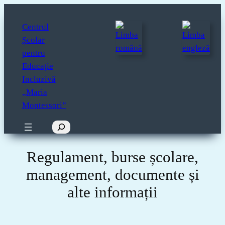
Sari
la
Centrul
conținut
Școlar
pentru
Educație
Incluzivă
„Maria
Montessori”
Caută
Regulament, burse școlare,
management, documente și
alte informații