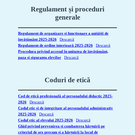
Regulament
și proceduri
generale
Regulament de organizare și funcționare a unității de
învățământ 2025-2026
Descarcă
Regulament de ordine interioară 2025-2026
Descarcă
Procedura privind accesul în unitatea de învățământ,
paza și siguranța elevilor
Descarcă
Coduri de etică
Cod de etică profesională al personalului didactic 2025-
2026
Descarcă
Codul etic și de integritate al personalului administrativ
2025-2026
Descarcă
Codul etic al elevului 2025-2026
Descarcă
Ghid privind prevenirea și combaterea hărțuirii pe
criteriul de sex precum și a hărțuirii la locul de