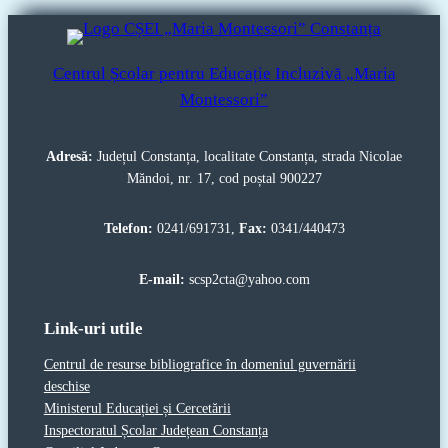
Centrul Școlar pentru Educație Incluzivă „Maria
Montessori”
Adresă:
Județul Constanța, localitate Constanța, strada Nicolae
Măndoi, nr. 17, cod poștal 900227
Telefon:
0241/691731,
Fax:
0341/440473
E-mail:
scsp2cta@yahoo.com
Link-uri utile
Centrul de resurse bibliografice în domeniul guvernării
deschise
Ministerul Educației și Cercetării
Inspectoratul Școlar Județean Constanța