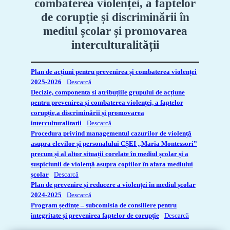
combaterea violenței, a faptelor
de corupție și discriminării în
mediul școlar și promovarea
interculturalității
Plan de acțiuni pentru prevenirea și combaterea violenței
2025-2026
Descarcă
Decizie, componenta si atribuțiile grupului de acțiune
pentru prevenirea și combaterea violenței, a faptelor
corupție,a discriminării și promovarea
interculturalitatii
Descarcă
Procedura privind managementul cazurilor de violență
asupra elevilor și personalului CȘEI „Maria Montessori”
precum și al altor situații corelate în mediul școlar și a
suspiciunii de violență asupra copiilor în afara mediului
școlar
Descarcă
Plan de prevenire și reducere a violenței în mediul școlar
2024-2025
Descarcă
Program ședințe – subcomisia de consiliere pentru
integritate și prevenirea faptelor de corupție
Descarcă