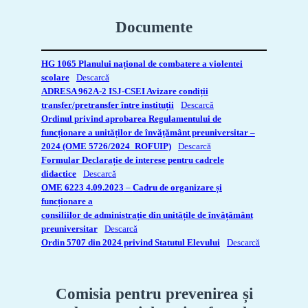
Documente
HG 1065 Planului național de combatere a violentei
scolare
Descarcă
ADRESA 962A-2 ISJ-CSEI Avizare condiții
transfer/pretransfer între instituții
Descarcă
Ordinul privind aprobarea Regulamentului de
funcționare a unităților de învățământ preuniversitar –
2024 (OME 5726/2024_ROFUIP)
Descarcă
Formular Declarație de interese pentru cadrele
didactice
Descarcă
OME 6223 4.09.2023
–
Cadru de organizare și
funcționare a
consiliilor de administrație din unitățile de învățământ
preuniversitar
Descarcă
Ordin 5707 din 2024 privind Statutul Elevului
Descarcă
Comisia pentru prevenirea și